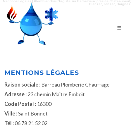
Mentions Légales | Plombier chauffagiste sur Barbezieux près de Chateauneuf,
Blanzac, Jonzac, Baignes.
MENTIONS LÉGALES
Raison sociale :
Barreau Plomberie Chauffage
Adresse :
23 chemin Maître Emboit
Code Postal :
16300
Ville :
Saint Bonnet
Tél :
06 78 21 52 02